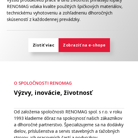
RENOMAG vďaka kvalite použitých špičkových materiálov,
technickému vyhotoveniu a zohľadneniu dlhoročných
skúseností z každodennej prevádzky.
Zistiť viac
Zobraziť na e-shope
O SPOLOČNOSTI RENOMAG
Výzvy, inovácie, životnosť
Od založenia spoločnosti RENOMAG spol. s r.o. v roku
1993 kladieme dôraz na spokojnosť našich zákazníkov
a dlhoročné partnerstvo. Špecializujeme sa na dodávky
dielov, príslušenstva a servis stavebných a ťažobných
strojov, ich pracovných častí a podvozkov.