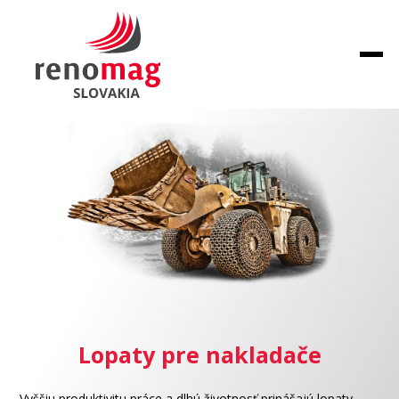
Lopaty pre nakladače
Vyššiu produktivitu práce a dlhú životnosť prinášajú lopaty