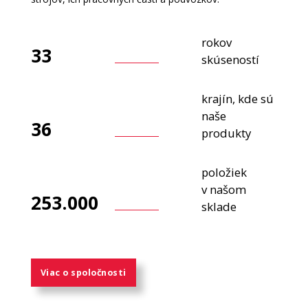
rokov
33
skúseností
krajín, kde sú
naše
36
produkty
položiek
v našom
253.000
sklade
Viac o spoločnosti