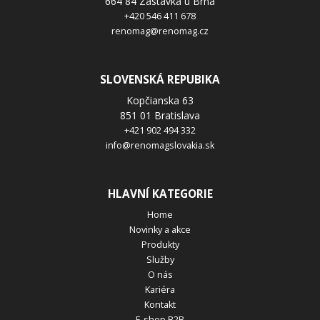
664 84 Zastávka u Brna
+420 546 411 678
renomag@renomag.cz
SLOVENSKÁ REPUBIKA
Kopčianska 63
851 01 Bratislava
+421 902 494 332
info@renomagslovakia.sk
HLAVNÍ KATEGORIE
Home
Novinky a akce
Produkty
Služby
O nás
Kariéra
Kontakt
E-shop B2B