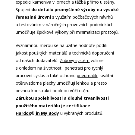
expedici kameniva
v lomech
a
těžbě
přímo u stěny.
Spojení
do detailu promyšlené výroby na vysoké
řemeslné úrovni
s využitím počítačových návrhů
a testováním v náročných provozních podmínkách
umožňuje špičkové výkony při minimalizaci prostojů.
Významnou měrou se na užitné hodnotě podílí
jakost použitých materiálů a technická doporučení
od našich dodavatelů.
Zubový systém
volíme
s ohledem na životnost i penetraci pro rychlý
pracovní cyklus a také ochranu
pneumatik
, kvalitní
otěruvzdorné plechy
umožňují lehkou a přesto
pevnou konstrukci odolnou vůči otěru.
Zárukou spolehlivosti a dlouhé trvanlivosti
použitého materiálu je certifikace
Hardox
®
in My Body
u vybraných produktů.