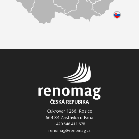
JMÉNO A PŘÍJMENÍ *
E-MAIL *
TELEFON
SPOLEČNOST
ČESKÁ REPUBIKA
Cukrovar 1266, Rosice
664 84 Zastávka u Brna
ZPRÁVA *
+420 546 411 678
renomag@renomag.cz