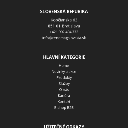
SLOVENSKÁ REPUBIKA
Odesláním souhlasíte se
zpracováním osobních údajů
.
Kopčianska 63
Odeslat
851 01 Bratislava
+421 902 494 332
info@renomagslovakia.sk
HLAVNÍ KATEGORIE
Home
Novinky a akce
Produkty
Služby
O nás
Kariéra
Kontakt
E-shop B2B
UŽITEČNÉ ODKAZY