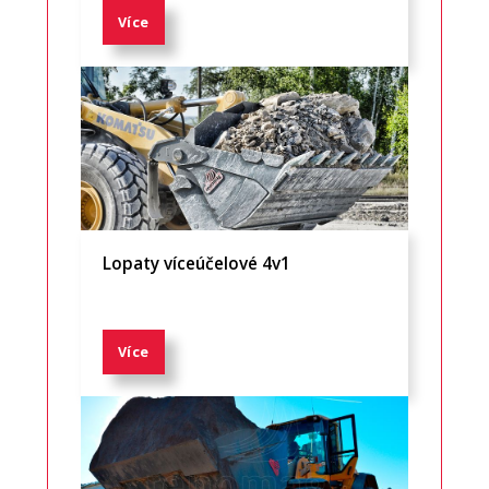
Více
Lopaty víceúčelové 4v1
Více