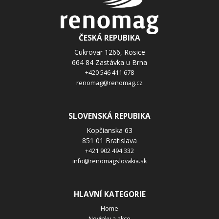
SPOLEČNOST
ČESKÁ REPUBIKA
Cukrovar 1266, Rosice
664 84 Zastávka u Brna
ZPRÁVA *
+420 546 411 678
renomag@renomag.cz
SLOVENSKÁ REPUBIKA
Odesláním souhlasíte se
zpracováním osobních údajů
.
Kopčianska 63
Odeslat
851 01 Bratislava
+421 902 494 332
info@renomagslovakia.sk
HLAVNÍ KATEGORIE
Home
Novinky a akce