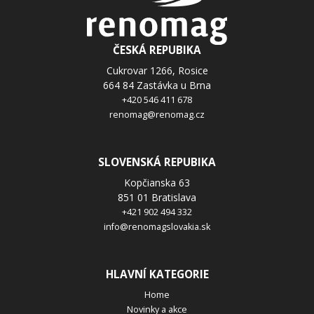
SPOLEČNOST
ČESKÁ REPUBIKA
Cukrovar 1266, Rosice
664 84 Zastávka u Brna
ZPRÁVA *
+420 546 411 678
renomag@renomag.cz
SLOVENSKÁ REPUBIKA
Odesláním souhlasíte se
zpracováním osobních údajů
.
Kopčianska 63
Odeslat
851 01 Bratislava
+421 902 494 332
info@renomagslovakia.sk
HLAVNÍ KATEGORIE
Home
Novinky a akce