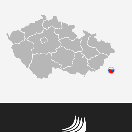
JMÉNO A PŘÍJMENÍ *
E-MAIL *
TELEFON