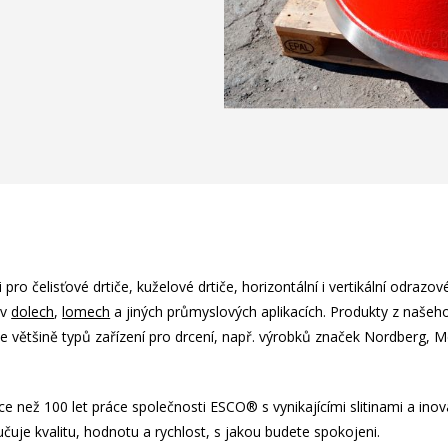
 pro čelisťové drtiče, kuželové drtiče, horizontální i vertikální odrazové
 v
dolech
,
lomech
a jiných průmyslových aplikacích. Produkty z našeh
e většině typů zařízení pro drcení, např. výrobků značek Nordberg, M
íce než 100 let práce společnosti ESCO
®
s vynikajícími slitinami a inov
učuje kvalitu, hodnotu a rychlost, s jakou budete spokojeni.