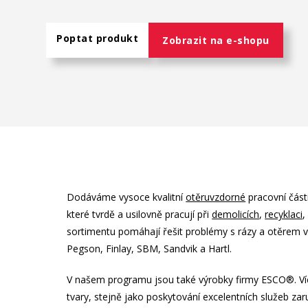
Poptat produkt
Zobrazit na e-shopu
Dodáváme vysoce kvalitní
otěruvzdorné
pracovní části
které tvrdě a usilovně pracují při
demolicích
,
recyklaci
,
sortimentu pomáhají řešit problémy s rázy a otěrem v
Pegson, Finlay, SBM, Sandvik a Hartl.
V našem programu jsou také výrobky firmy ESCO
®
. V
tvary, stejně jako poskytování excelentních služeb zar