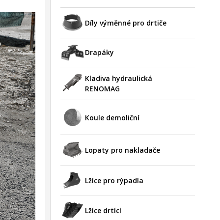
Díly výměnné pro drtiče
Drapáky
Kladiva hydraulická
RENOMAG
Koule demoliční
Lopaty pro nakladače
Lžíce pro rýpadla
Lžíce drtící