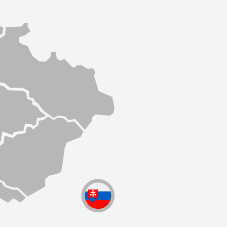
JMÉNO A PŘÍJMENÍ *
E-MAIL *
TELEFON
SPOLEČNOST
ZPRÁVA *