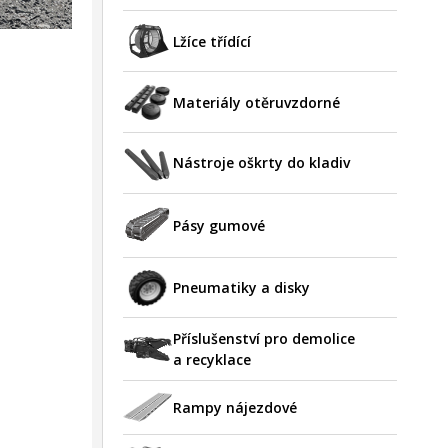
Lžíce třídící
Materiály otěruvzdorné
Nástroje oškrty do kladiv
Pásy gumové
Pneumatiky a disky
Příslušenství pro demolice
a recyklace
Rampy nájezdové