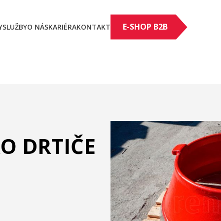
E-SHOP B2B
Y
SLUŽBY
O NÁS
KARIÉRA
KONTAKT
O DRTIČE