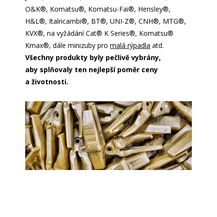
O&K
®
, Komatsu
®
, Komatsu-Fai
®
, Hensley
®
,
H&L
®
, Italricambi
®
, BT
®
, UNI-Z
®
, CNH
®
, MTG
®
,
KVX
®
, na vyžádání Cat
®
K Series
®
, Komatsu
®
Kmax
®
, dále minizuby pro
malá rýpadla
atd.
Všechny produkty byly pečlivě vybrány,
aby splňovaly ten nejlepší poměr ceny
a životnosti.