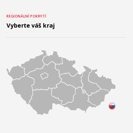
REGIONÁLNÍ POKRYTÍ
Vyberte váš kraj
JMÉNO A PŘÍJMENÍ *