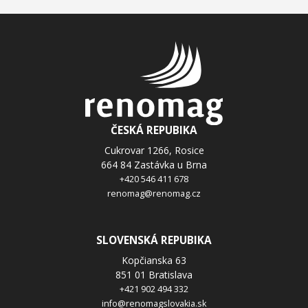
E-MAIL *
TELEFON
SPOLEČNOST
ČESKÁ REPUBIKA
Cukrovar 1266, Rosice
664 84 Zastávka u Brna
ZPRÁVA *
+420 546 411 678
renomag@renomag.cz
SLOVENSKÁ REPUBIKA
Odesláním souhlasíte se
zpracováním osobních údajů
.
Kopčianska 63
Odeslat
851 01 Bratislava
+421 902 494 332
info@renomagslovakia.sk