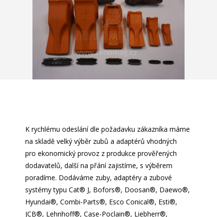
K rychlému odeslání dle požadavku zákazníka máme
na skladě velký výběr zubů a adaptérů vhodných
pro ekonomický provoz z produkce prověřených
dodavatelů, další na přání zajistíme, s výběrem
poradíme. Dodáváme zuby, adaptéry a zubové
systémy typu Cat
®
J, Bofors
®
, Doosan
®
, Daewo
®
,
Hyundai
®
, Combi-Parts
®
, Esco Conical
®
, Esti
®
,
JCB
®
, Lehnhoff
®
, Case-Poclain
®
, Liebherr
®
,