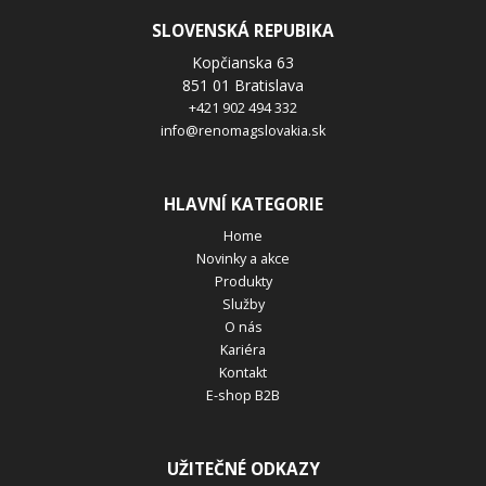
SLOVENSKÁ REPUBIKA
Odesláním souhlasíte se
zpracováním osobních údajů
.
Kopčianska 63
Odeslat
851 01 Bratislava
+421 902 494 332
info@renomagslovakia.sk
HLAVNÍ KATEGORIE
Home
Novinky a akce
Produkty
Služby
O nás
Kariéra
Kontakt
E-shop B2B
UŽITEČNÉ ODKAZY