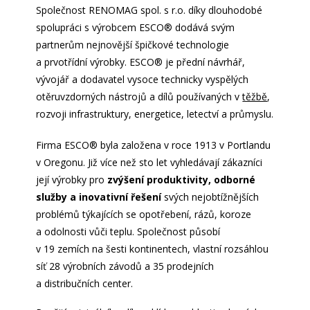
Společnost RENOMAG spol. s r.o. díky dlouhodobé
spolupráci s výrobcem ESCO
®
dodává svým
partnerům nejnovější špičkové technologie
a prvotřídní výrobky. ESCO
®
je přední návrhář,
vývojář a dodavatel vysoce technicky vyspělých
otěruvzdorných nástrojů a dílů používaných v
těžbě
,
rozvoji infrastruktury, energetice, letectví a průmyslu.
Firma ESCO
®
byla založena v roce 1913 v Portlandu
v Oregonu. Již více než sto let vyhledávají zákazníci
její výrobky pro
zvýšení produktivity, odborné
služby a inovativní řešení
svých nejobtížnějších
problémů týkajících se opotřebení, rázů, koroze
a odolnosti vůči teplu. Společnost působí
v 19 zemích na šesti kontinentech, vlastní rozsáhlou
síť 28 výrobních závodů a 35 prodejních
a distribučních center.