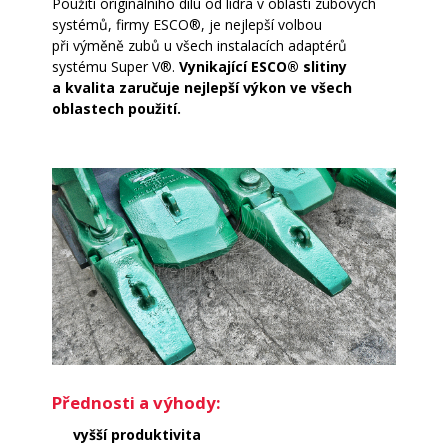
Použití originálního dílu od lídra v oblasti zubových
systémů, firmy ESCO
®
, je nejlepší volbou
při výměně zubů u všech instalacích adaptérů
systému Super V
®
.
Vynikající ESCO
®
slitiny
a kvalita zaručuje nejlepší výkon ve všech
oblastech použití.
Přednosti a výhody:
vyšší produktivita