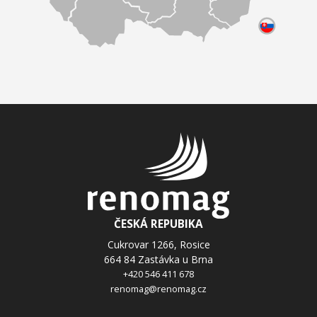
JMÉNO A PŘÍJMENÍ *
E-MAIL *
TELEFON
SPOLEČNOST
ČESKÁ REPUBIKA
Cukrovar 1266, Rosice
664 84 Zastávka u Brna
ZPRÁVA *
+420 546 411 678
renomag@renomag.cz