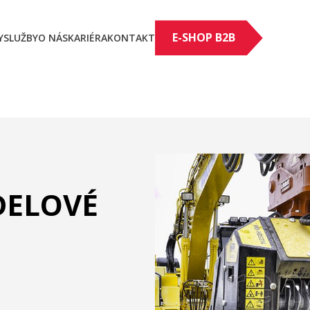
E-SHOP B2B
Y
SLUŽBY
O NÁS
KARIÉRA
KONTAKT
ÍDELOVÉ