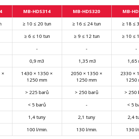
4
MB-HDS314
MB-HDS320
MB-HD
n
≥ 10 ≤ 20 tun
≥ 16 ≤ 24 tun
≥ 18 ≤ 
n
≥ 6 ≤ 10 tun
≥ 9 ≤ 12 tun
≥ 10 ≤ 
-
-
-
0,9 m
3
1,35 m
3
1,65
 ×
1430 × 1350 ×
2050 × 1350 ×
2330 × 
1250 mm
1250 mm
1250
ů
> 225 barů
> 250 barů
> 250 
< 5 barů
-
< 5 b
1,4 tuny
2,1 tuny
2,4 t
100 l/min.
130 l/min.
130 l/