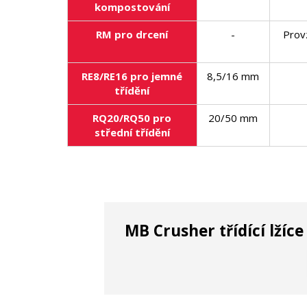
kompostování
RM pro drcení
-
Prov
RE8/RE16 pro jemné
8,5/16 mm
třídění
RQ20/RQ50 pro
20/50 mm
střední třídění
MB Crusher třídící lžíc