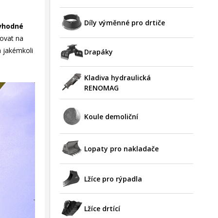
Díly výměnné pro drtiče
 vhodné
ovat na
a jakémkoli
Drapáky
Kladiva hydraulická
RENOMAG
Koule demoliční
Lopaty pro nakladače
Lžíce pro rýpadla
Lžíce drtící