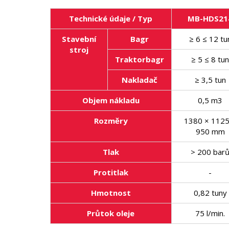
Technické údaje / Typ
MB-HDS21
Stavební
Bagr
≥ 6 ≤ 12 tu
stroj
Traktorbagr
≥ 5 ≤ 8 tu
Nakladač
≥ 3,5 tun
Objem nákladu
0,5 m
3
Rozměry
1380 × 1125
950 mm
Tlak
> 200 bar
Protitlak
-
Hmotnost
0,82 tuny
Průtok oleje
75 l/min.