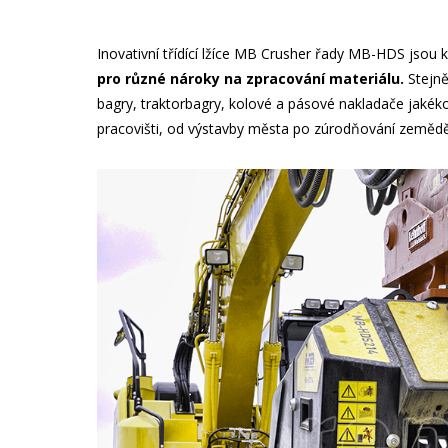
Inovativní třídící lžíce MB Crusher řady MB-HDS jsou 
pro různé nároky na zpracování materiálu.
Stejně
bagry
,
traktorbagry
, kolové a pásové
nakladače
jakéko
pracovišti, od výstavby města po zúrodňování zeměd