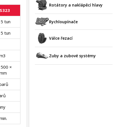
Rotátory a naklápěcí hlavy
S323
35 tun
Rychloupínače
15 tun
Válce řezací
 m
3
Zuby a zubové systémy
1500 ×
 mm
barů
arů
uny
min.