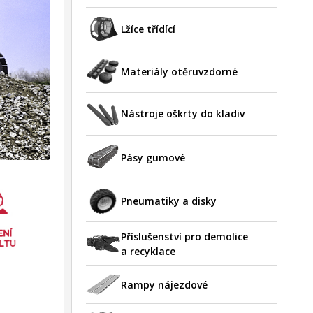
Lžíce třídící
Materiály otěruvzdorné
Nástroje oškrty do kladiv
Pásy gumové
Pneumatiky a disky
Příslušenství pro demolice
a recyklace
Rampy nájezdové