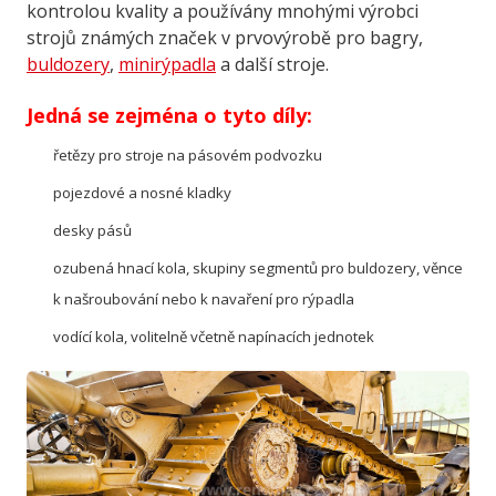
kontrolou kvality a
používány mnohými výrobci
strojů známých značek v
prvovýrobě pro
bagry,
buldozery
,
minirýpadla
a další stroje.
Jedná se zejména o tyto díly:
řetězy pro stroje na pásovém podvozku
pojezdové a nosné kladky
desky pásů
ozubená hnací kola, skupiny segmentů pro buldozery, věnce
k našroubování nebo k navaření pro rýpadla
vodící kola, volitelně včetně napínacích jednotek