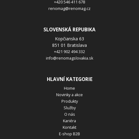
+420 546 411 678
renomag@renomag.cz
SLOVENSKÁ REPUBIKA
Kopčianska 63
851 01 Bratislava
+421 902 494 332
info@renomagslovakia.sk
HLAVNÍ KATEGORIE
Home
Novinky a akce
Produkty
Služby
O nás
Kariéra
Kontakt
E-shop B2B