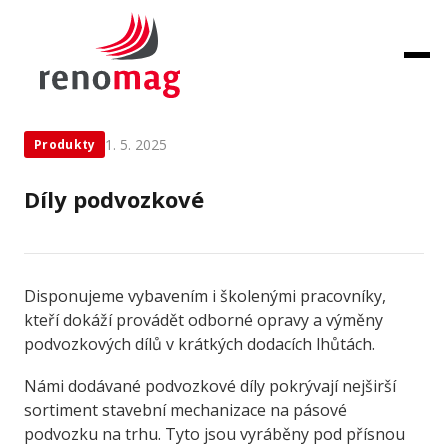
← Zpět na novinky
1. 5. 2025
Produkty
Díly podvozkové
Disponujeme vybavením i školenými pracovníky,
kteří dokáží provádět odborné opravy a výměny
podvozkových dílů v krátkých dodacích lhůtách.
Námi dodávané podvozkové díly pokrývají nejširší
sortiment stavební mechanizace na
pásové
podvozku na
trhu. Tyto jsou vyráběny pod
přísnou